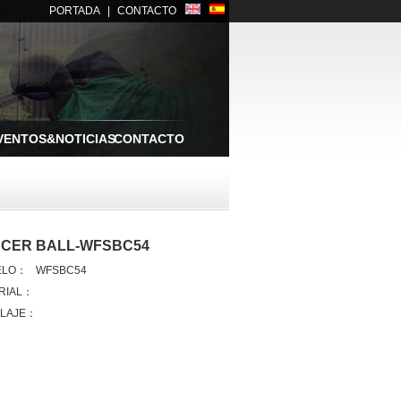
PORTADA
|
CONTACTO
VENTOS&NOTICIAS
CONTACTO
CER BALL-WFSBC54
ELO：
WFSBC54
RIAL：
LAJE：
：
：