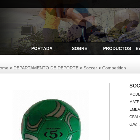
PORTADA
SOBRE
PRODUCTOS
E
NOSOTROS
ome
>
DEPARTAMENTO DE DEPORTE
>
Soccer
>
Competition
SOC
MOD
MATE
EMBA
CBM
G.W.