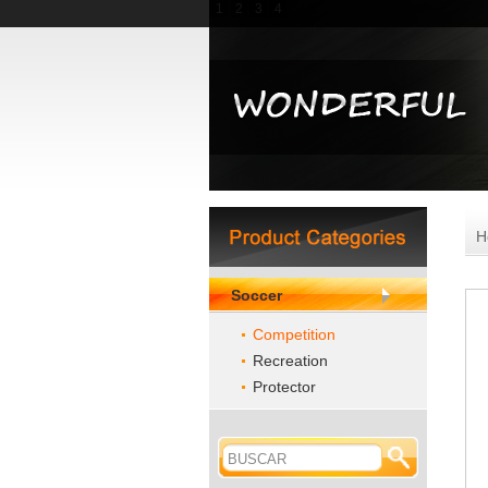
1
2
3
4
H
Soccer
Competition
Recreation
Protector