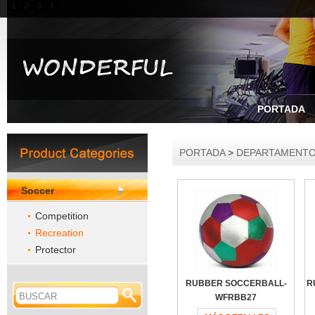
1
2
3
4
PORTADA
PORTADA
>
DEPARTAMENTO
Soccer
Competition
Recreation
Protector
RUBBER SOCCERBALL-
R
WFRBB27